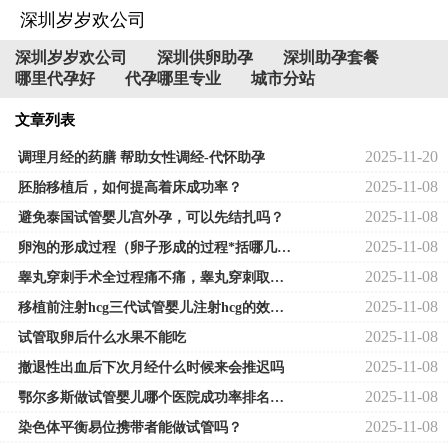
深圳岁岁欢公司
深圳岁岁欢公司
深圳供卵助孕
深圳助孕套餐
哪里代孕好
代孕哪里专业
城市分站
文章列表
2025-11-20
调理月经的药膳 帮助女性调经-代怀助孕
2025-11-08
胚胎移植后，如何提高着床成功率？
2025-11-08
避免泰国试管婴儿宫外孕，可以先结扎吗？
2025-11-08
卵泡的形成过程（卵子形成的过程*括哪几个阶段）
2025-11-08
睾丸穿刺手术全过程痛不痛，睾丸穿刺取精会有疼痛感！全麻或局麻感觉都不同
2025-11-08
移植前注射hcg三代试管婴儿注射hcg的效果移植前三代试管婴儿？费用是怎么收的！
2025-11-08
试管取卵后什么水果不能吃
2025-11-08
撤退性出血后下次月经什么时候来会推迟吗
2025-11-08
鄂尔多斯做试管婴儿哪个医院成功率排名最高？
2025-11-08
染色体平衡易位携带者能做试管吗？